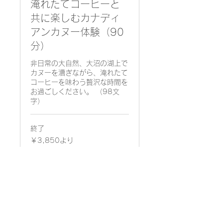
淹れたてコーヒーと
共に楽しむカナディ
アンカヌー体験（90
分）
非日常の大自然、大沼の湖上で
カヌーを漕ぎながら、淹れたて
コーヒーを味わう贅沢な時間を
お過ごしください。 （98文
字）
終了
3,850
￥3,850より
円
よ
り
他のコースを表示