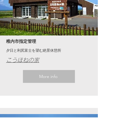
​稚内市指定管理
夕日と利尻富士を望む絶景休憩所
​こうほねの家
More info