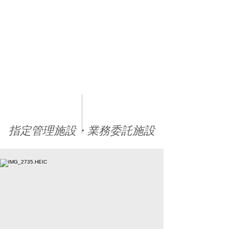
技にて表彰台を飾り、見事プロ資格を獲得。
安定したフラット軸から繰り出すバックサイ
ド900を得意とし、滑り全体に無駄のない
スタイルが光る。
スタイリッシュで丁寧なライディングには定
評があり、着実に実力を伸ばしている。
今後のさらなる飛躍が期待される若手スノー
ボーダー
Sponsor
K2 SNOWBOARD
​指定管理施設・業務委託施設