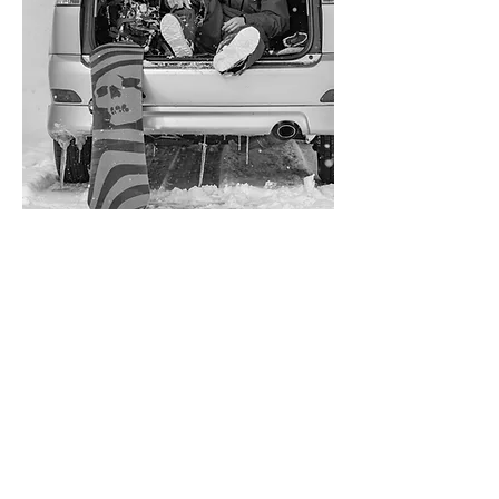
高橋 亮大
RYOTA TAKAHASHI
名寄市出身、在住のプロスノーボーダー
10代前半から高いスキルが注目され海外遠征
やMOVIE撮影を積極的に行う。
コンペティターとしてもTOYOTA BIG AIR本戦
に連続出場するなど、コンテストシーンでは
国内屈指のキャリアを持っている
。
現在の主な活動はバックカントリーでの撮影
をメインにSNSなどを通してPHOTOやMOVIE
を発信している。
また長い時間を費やして追求した独自の
STYLEは現在の若手スノーボーダーにも影響