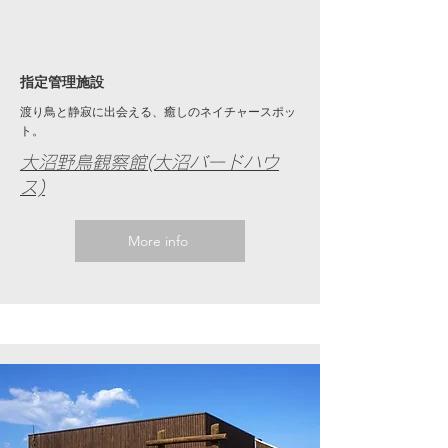
​指定管理施設
渡り鳥と静寂に出会える、癒しのネイチャースポッ
ト。​
大沼野鳥観察館(大沼バードハウ
ス)
More info