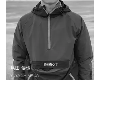
島田 優也
YUYA SHIMADA
名寄市出身、札幌市在住のプロスノーボーダ
ー
後の「Mountains Jack」のメンバーとなる地
元名寄の仲間たちと10代の頃から切磋琢磨し
スノーボードの技術を磨く。コンペティター
としても国内屈指の様々なコンテストに出場
し積極的に活動。
その後、海外での生活やテレビ番組「NO
MATTER BOARD」のMCを務めるなど幅広い
活動を続け現在は仕事とスノーボードを両立