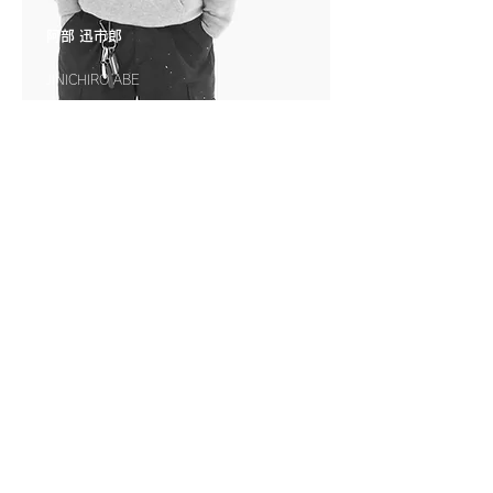
​阿部 迅市郎
JINICHIRO ABE
稚内出身、稚内在住のプロスノーボーダー
小学生の頃から地元のスキー場でトレーニング
を続け、16歳でPSAプロ戦やJSBA全日本選手
権で好成績を収め、公認プロ資格を取得。
その後は全国のFIS・PSA大会を中心に転戦し、
多くの経験を積んだ。現在は大会シーンからは
一歩離れているが、スノーボードに向き合う姿
勢は変わらない。
どんな時でもスノーボードはもちろん、スケー
トボードやトレーニングですらとにかく楽しむ
STYLEには、地元のキッズボーダーや各地のス
ノーボーダーにファンが多く、全国各地に交流
を広げながら活動している。
Sponsor
Horsefeathers・SMITH