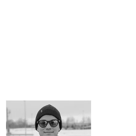
稚内出身、千歳市在住のプロスノーボーダー
小学生の頃から地元のスキー場でトレーニン
グを続け小学生から全国大会に出場しコンペ
ティターとして経験を積み上げる。
16才の時に出場したJSBA全日本選手権でスロ
ープスタイル・ストレートジャンプの2カテゴ
リーで表彰台に上がり公認プロ資格を取得。
その後はFIS、PSAの大会をメインに全国各地
を転戦しコンペティターとして活動してい
る。
2019シーズン大会参戦中に怪我をして現在は
大学に進学し理学療法士を目指しながらスノ
ーボーダーとしても活動中。