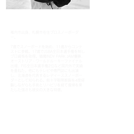
​木村 稜
RYO KIMURA
稚内市出身、札幌市在住プロスノーボーダ
ー。
7歳でスノーボードを始め、11歳からコンテ
ストに参戦。
17歳でJSBA全日本選手権を制し
プロ資格を取得。猫魔INDY PARK JAM優勝、
オーストリア・ワールドルーキーファイナル
出場、FIS全日本選手権2位など国内外で実績
を重ねた。
他にもテレビや専門誌にも出演
し、北海道を代表するレディーススノーボー
ダーとして知られる。前十字靭帯断裂を4度経
験しながらも手術とリハビリを経て復帰を果
たした強さも彼女の大きな特徴。
Sponsor
K2 SNOWBOARD・SMITH・HF・SLIDE・
Horizon etc