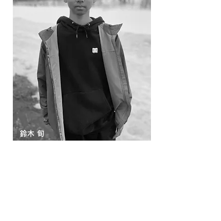
​鈴木 旬
SHUN SUZUKI
名寄市在住の現役高校生
多くのプロスノーボーダーを輩出しているス
ノーボーダーの聖地、北海道名寄PIYASHIRI
SNOWPARKに一番近い民家が彼の自宅。
その恵まれた環境を活かし、幼い頃からゲレ
ンデで多くの時間を過ごし2023年に中学2年