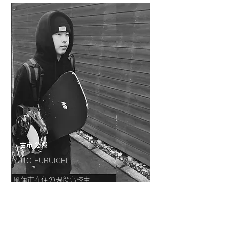
​古市 悠翔
YUTO FURUICHI
風蓮市在住の現役高校生
幼い頃から名寄のゲレンデで腕を磨き、雪と
ともに育ってきた生粋の道産子ライダー。
2024年、JSBA全日本選手権ビッグエア競