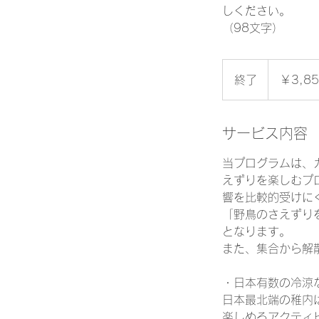
しください。
（98文字）
3,850
円
終了
終
￥3,8
よ
り
了
サービス内容
当プログラムは、
えずりを楽しむプ
響を比較的受けに
「野鳥のさえずり
となります。
また、集合から解
・日本有数の冷涼
日本最北端の稚内
楽しめるアクティ