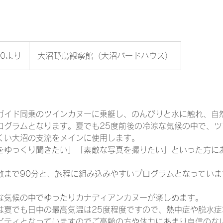
50より
大沼野鳥観察館（大沼バードハウス）
ガイド同乗のツインカヌーに乗艇し、のんびりと水に触れ、自
ログラムとなります。夏でも25度前後の冷涼な気候の中で、ツ
くい大沼の支流をメインに使用します。
をゆっくり聞きたい」「素敵な写真を撮りたい」といった方に
散まで90分と、旅程に組み込みやすいプログラムとなっていま
な気候の中でゆったりカナディアンカヌーが楽しめます。
は夏でも日中の最高気温は25度程度ですので、熱中症や脱水症
ビティとなっていますのでご高齢の方や体力にあまり自信のな