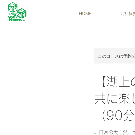
HOME
会社概
このコースは予約
【湖上
共に楽
（90
非日常の大自然、