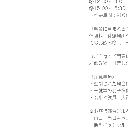
②12:30~14:00
③15:00~16:30
（所要時間：90分
《料金に含まれる
体験料、体験場所
でのお飲み物（コ
《ご自身でご用意
お飲み物、日差し
《注意事項》
・遅刻された場合
・未就学のお子様
・増水や強風、大
※お客様都合によ
・前日・当日キャン
・無断キャンセル：