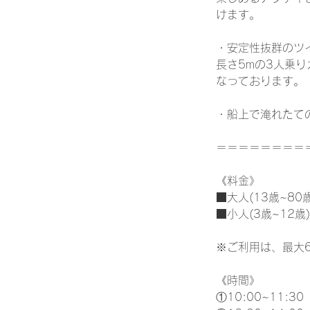
けます。
・安定性抜群のツ
長さ5mの3人乗
なっております。
・船上で淹れたて
＝＝＝＝＝＝＝＝
《料金》
■大人(13歳~80
■小人(3歳~12歳
※ご利用は、最大
《時間》
①10:00~11:30