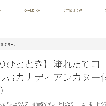
要
SEAMORE
指定管理業務
できません。
のひととき】淹れたてコ
しむカナディアンカヌー
分）
大沼の湖上でカヌーを漕ぎながら、淹れたてコーヒーを味わう